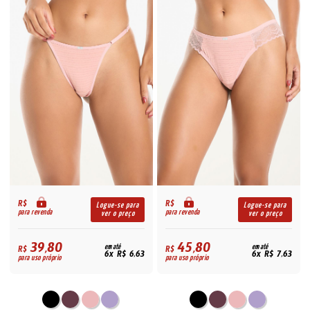
R$
R$
Logue-se para
Logue-se para
para revenda
para revenda
ver o preço
ver o preço
39,80
45,80
R$
em até
R$
em até
6x R$ 6,63
6x R$ 7,63
para uso próprio
para uso próprio