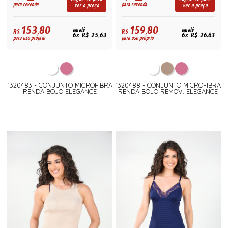
para revenda
para revenda
ver o preço
ver o preço
153,80
159,80
R$
em até
R$
em até
6x R$ 25,63
6x R$ 26,63
para uso próprio
para uso próprio
1320483 - CONJUNTO MICROFIBRA
1320488 - CONJUNTO MICROFIBRA
RENDA BOJO ELEGANCE
RENDA BOJO REMOV. ELEGANCE