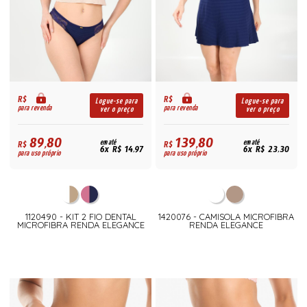
R$
R$
Logue-se para
Logue-se para
para revenda
para revenda
ver o preço
ver o preço
89,80
139,80
R$
em até
R$
em até
6x R$ 14,97
6x R$ 23,30
para uso próprio
para uso próprio
1120490 - KIT 2 FIO DENTAL
1420076 - CAMISOLA MICROFIBRA
MICROFIBRA RENDA ELEGANCE
RENDA ELEGANCE