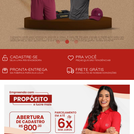
CADASTRE-SE
PRA VOCÊ
SEJA UMA REVENDEDORA
PEÇAS QUE SÃO TENDÊNCIAS!
PRONTA-ENTREGA
FRETE GRÁTIS
DA FÁBRICA PARA SUA LOJA
CONSULTE AS NOSSAS CONDIÇÕES