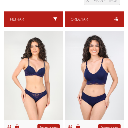
LIMPAR FILTROS
FILTRAR
ORDENAR
R$
R$
Logue-se para
Logue-se para