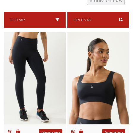
LIMPAR FILTROS
FILTRAR
ORDENAR
R$
R$
Logue-se para
Logue-se para