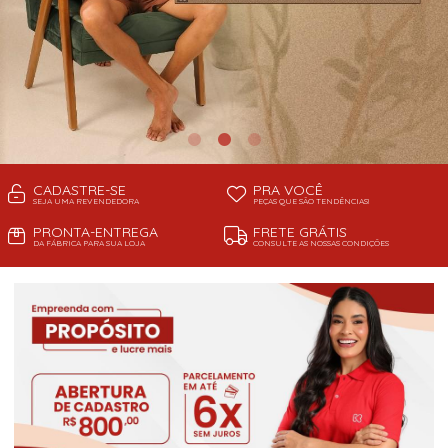
CADASTRE-SE
PRA VOCÊ
SEJA UMA REVENDEDORA
PEÇAS QUE SÃO TENDÊNCIAS!
PRONTA-ENTREGA
FRETE GRÁTIS
DA FÁBRICA PARA SUA LOJA
CONSULTE AS NOSSAS CONDIÇÕES