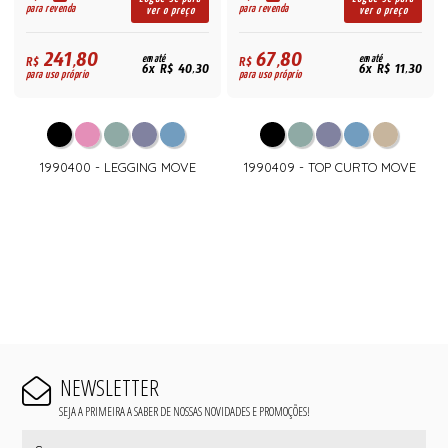
para revenda
para revenda
ver o preço
ver o preço
241,80
67,80
R$
em até
R$
em até
6x R$ 40,30
6x R$ 11,30
para uso próprio
para uso próprio
1990400 - LEGGING MOVE
1990409 - TOP CURTO MOVE
NEWSLETTER
SEJA A PRIMEIRA A SABER DE NOSSAS NOVIDADES E PROMOÇÕES!