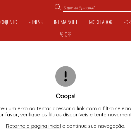
CONJUNTO
FITNESS
INTIMA NOITE
MODELADOR
FOR
% OFF
TODOS DE INTIMA N
TODOS DE MODELA
TODOS DE CONJUN
TODOS DE COLEÇÕ
TODOS DE CALCIN
TODOS DE FOR M
TODOS DE PLUS SI
TODOS DE FITNES
TODOS DE CASUA
TODOS DE SUTIÃ
TODOS DE KIDS
TODOS DE % OFF
Ooops!
eu um erro ao tentar acessar o link com o filtro seleci
r favor, verifique os filtros disponíveis e tente novamen
Retorne a página inicial
e continue sua navegação.