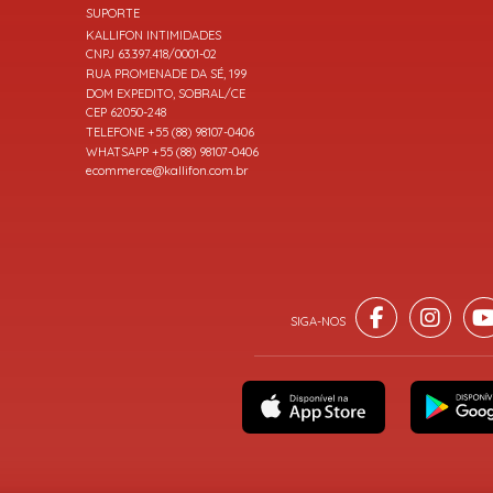
SUPORTE
KALLIFON INTIMIDADES
CNPJ 63.397.418/0001-02
RUA PROMENADE DA SÉ, 199
DOM EXPEDITO, SOBRAL/CE
CEP 62050-248
TELEFONE +55 (88) 98107-0406
WHATSAPP +55 (88) 98107-0406
ecommerce@kallifon.com.br