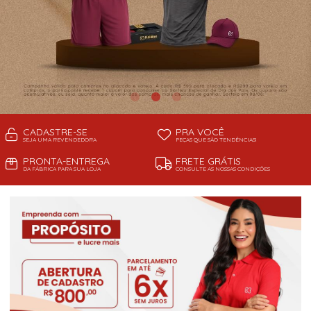
CADASTRE-SE
PRA VOCÊ
SEJA UMA REVENDEDORA
PEÇAS QUE SÃO TENDÊNCIAS!
PRONTA-ENTREGA
FRETE GRÁTIS
DA FÁBRICA PARA SUA LOJA
CONSULTE AS NOSSAS CONDIÇÕES