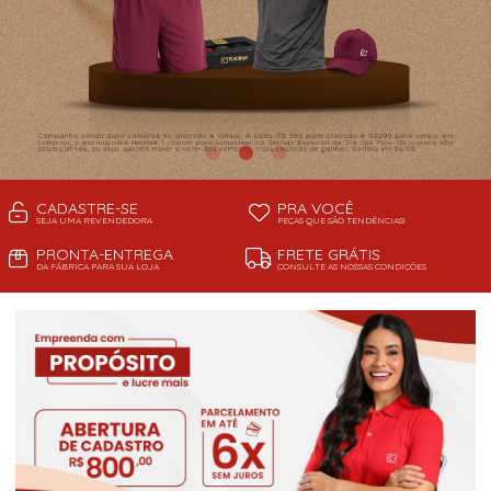
CADASTRE-SE
PRA VOCÊ
SEJA UMA REVENDEDORA
PEÇAS QUE SÃO TENDÊNCIAS!
PRONTA-ENTREGA
FRETE GRÁTIS
DA FÁBRICA PARA SUA LOJA
CONSULTE AS NOSSAS CONDIÇÕES