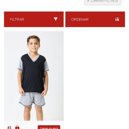
LIMPAR FILTROS
FILTRAR
ORDENAR
R$
Logue-se para