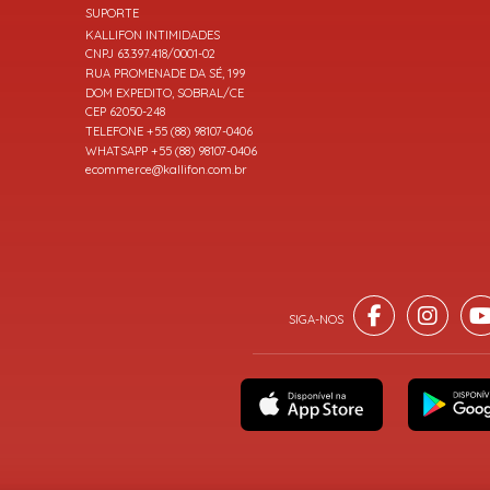
SUPORTE
KALLIFON INTIMIDADES
CNPJ 63.397.418/0001-02
RUA PROMENADE DA SÉ, 199
DOM EXPEDITO, SOBRAL/CE
CEP 62050-248
TELEFONE +55 (88) 98107-0406
WHATSAPP +55 (88) 98107-0406
ecommerce@kallifon.com.br