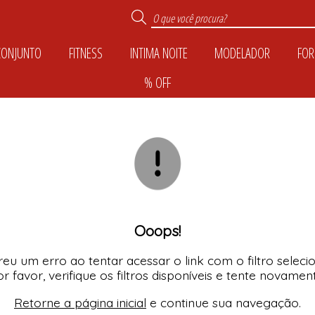
CONJUNTO
FITNESS
INTIMA NOITE
MODELADOR
FOR
% OFF
TODOS DE INTIMA N
TODOS DE MODELA
TODOS DE CONJUN
TODOS DE COLEÇÕ
TODOS DE CALCIN
TODOS DE FOR M
TODOS DE PLUS SI
TODOS DE FITNES
TODOS DE CASUA
TODOS DE SUTIÃ
TODOS DE KIDS
TODOS DE % OFF
Ooops!
eu um erro ao tentar acessar o link com o filtro seleci
r favor, verifique os filtros disponíveis e tente novamen
Retorne a página inicial
e continue sua navegação.