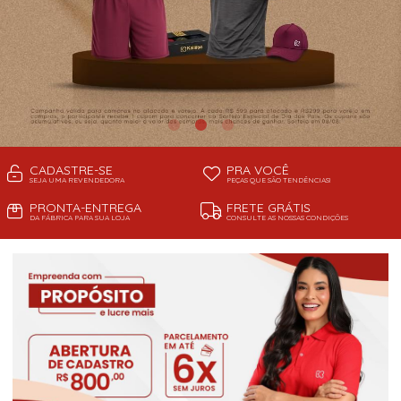
CADASTRE-SE
PRA VOCÊ
SEJA UMA REVENDEDORA
PEÇAS QUE SÃO TENDÊNCIAS!
PRONTA-ENTREGA
FRETE GRÁTIS
DA FÁBRICA PARA SUA LOJA
CONSULTE AS NOSSAS CONDIÇÕES