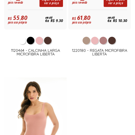
para revenda
para revenda
ver o preço
ver o preço
55,80
61,80
R$
em até
R$
em até
6x R$ 9,30
6x R$ 10,30
para uso próprio
para uso próprio
1120464 - CALCINHA LARGA
1220180 - REGATA MICROFIBRA
MICROFIBRA LIBERTA
LIBERTA