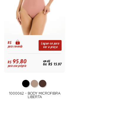
R$
Logue-se para
para revenda
ver o preço
95,80
R$
em até
6x R$ 15,97
para uso próprio
1000062 - BODY MICROFIBRA
LIBERTA