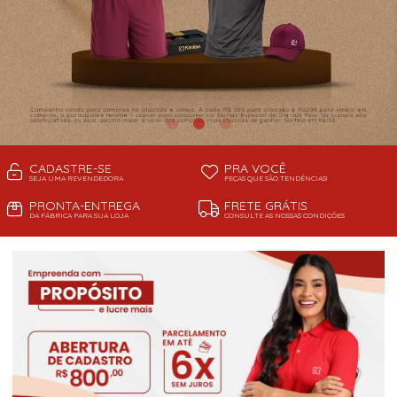
CADASTRE-SE
PRA VOCÊ
SEJA UMA REVENDEDORA
PEÇAS QUE SÃO TENDÊNCIAS!
PRONTA-ENTREGA
FRETE GRÁTIS
DA FÁBRICA PARA SUA LOJA
CONSULTE AS NOSSAS CONDIÇÕES