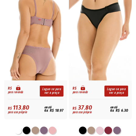
R$
R$
Logue-se para
Logue-se para
para revenda
para revenda
ver o preço
ver o preço
113,80
37,80
R$
em até
R$
em até
6x R$ 18,97
6x R$ 6,30
para uso próprio
para uso próprio