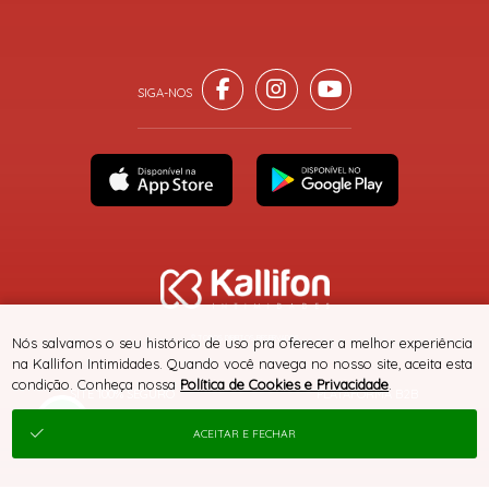
® TODOS DIREITOS RESERVADOS
Nós salvamos o seu histórico de uso pra oferecer a melhor experiência
na Kallifon Intimidades. Quando você navega no nosso site, aceita esta
condição. Conheça nossa
Política de Cookies e Privacidade
.
SITE 100% SEGURO
PLATAFORMA B2B
ACEITAR E FECHAR