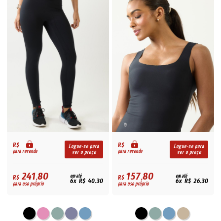
R$
R$
Logue-se para
Logue-se para
para revenda
para revenda
ver o preço
ver o preço
241,80
157,80
R$
em até
R$
em até
6x R$ 40,30
6x R$ 26,30
para uso próprio
para uso próprio