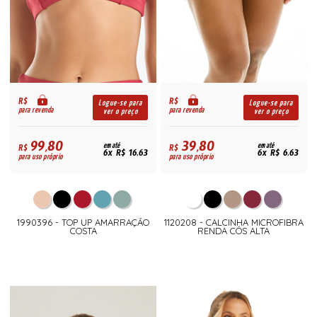
R$
R$
Logue-se para
Logue-se para
para revenda
para revenda
ver o preço
ver o preço
99,80
39,80
R$
em até
R$
em até
6x R$ 16,63
6x R$ 6,63
para uso próprio
para uso próprio
1990396 - TOP UP AMARRAÇÃO
1120208 - CALCINHA MICROFIBRA
COSTA
RENDA CÓS ALTA