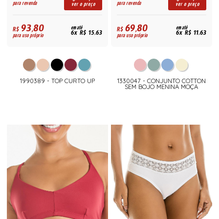
para revenda
para revenda
ver o preço
ver o preço
93,80
69,80
R$
em até
R$
em até
6x R$ 15,63
6x R$ 11,63
para uso próprio
para uso próprio
1990389 - TOP CURTO UP
1330047 - CONJUNTO COTTON
SEM BOJO MENINA MOÇA