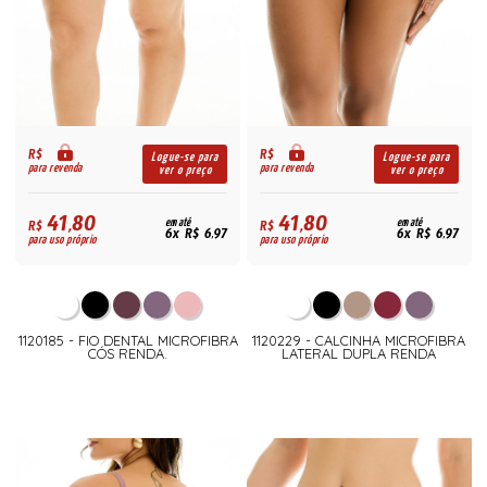
R$
R$
Logue-se para
Logue-se para
para revenda
para revenda
ver o preço
ver o preço
41,80
41,80
R$
em até
R$
em até
6x R$ 6,97
6x R$ 6,97
para uso próprio
para uso próprio
1120185 - FIO DENTAL MICROFIBRA
1120229 - CALCINHA MICROFIBRA
CÓS RENDA.
LATERAL DUPLA RENDA