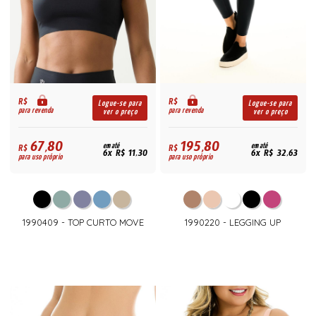
R$
R$
Logue-se para
Logue-se para
para revenda
para revenda
ver o preço
ver o preço
67,80
195,80
R$
em até
R$
em até
6x R$ 11,30
6x R$ 32,63
para uso próprio
para uso próprio
1990409 - TOP CURTO MOVE
1990220 - LEGGING UP