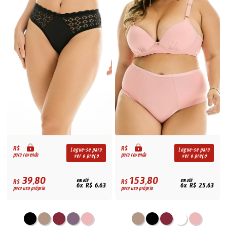
R$
R$
Logue-se para
Logue-se para
para revenda
para revenda
ver o preço
ver o preço
39,80
153,80
R$
em até
R$
em até
6x R$ 6,63
6x R$ 25,63
para uso próprio
para uso próprio