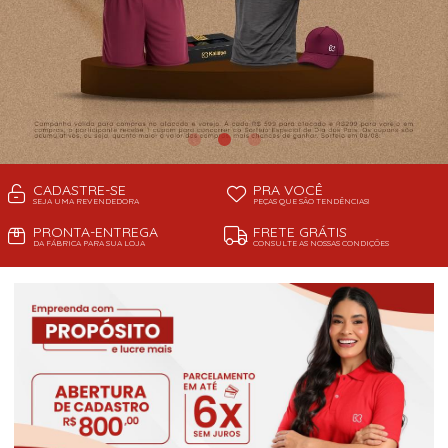
CADASTRE-SE
PRA VOCÊ
SEJA UMA REVENDEDORA
PEÇAS QUE SÃO TENDÊNCIAS!
PRONTA-ENTREGA
FRETE GRÁTIS
DA FÁBRICA PARA SUA LOJA
CONSULTE AS NOSSAS CONDIÇÕES