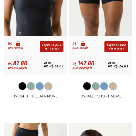
R$
R$
Logue-se para
Logue-se para
para revenda
para revenda
ver o preço
ver o preço
87,80
147,80
R$
em até
R$
em até
6x R$ 14,63
6x R$ 24,63
para uso próprio
para uso próprio
1990410 - REGATA MOVE
1990412 - SHORT MOVE