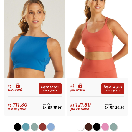
R$
R$
Logue-se para
Logue-se para
para revenda
para revenda
ver o preço
ver o preço
111,80
121,80
R$
em até
R$
em até
6x R$ 18,63
6x R$ 20,30
para uso próprio
para uso próprio