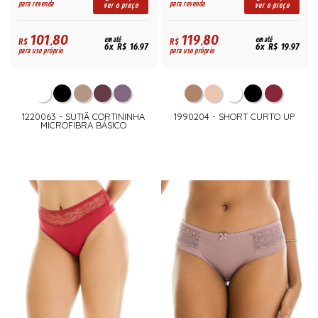
para revenda
para revenda
ver o preço
ver o preço
101,80
119,80
R$
em até
R$
em até
6x R$ 16,97
6x R$ 19,97
para uso próprio
para uso próprio
1220063 - SUTIÃ CORTININHA
1990204 - SHORT CURTO UP
MICROFIBRA BÁSICO