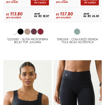
para revenda
para revenda
ver o preço
ver o preço
113,80
157,80
R$
em até
R$
em até
6x R$ 18,97
6x R$ 26,30
para uso próprio
para uso próprio
1220083 - SUTIÃ MICROFIBRA
1380269 - CONJUNTO RENDA
BOJO TOP JULIANA
TULE BOJO AUTÊNTICA