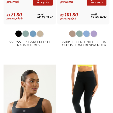
para revenda
para revenda
ver o preço
ver o preço
71,80
101,80
R$
em até
R$
em até
6x R$ 11,97
6x R$ 16,97
para uso próprio
para uso próprio
1990399 - REGATA CROPPED
1330048 - CONJUNTO COTTON
NADADOR MOVE
BOJO INTERNO MENINA MOÇA