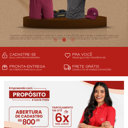
CADASTRE-SE
PRA VOCÊ
SEJA UMA REVENDEDORA
PEÇAS QUE SÃO TENDÊNCIAS!
PRONTA-ENTREGA
FRETE GRÁTIS
DA FÁBRICA PARA SUA LOJA
CONSULTE AS NOSSAS CONDIÇÕES