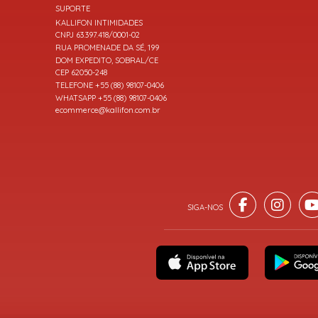
SUPORTE
KALLIFON INTIMIDADES
CNPJ 63.397.418/0001-02
RUA PROMENADE DA SÉ, 199
DOM EXPEDITO, SOBRAL/CE
CEP 62050-248
TELEFONE +55 (88) 98107-0406
WHATSAPP +55 (88) 98107-0406
ecommerce@kallifon.com.br