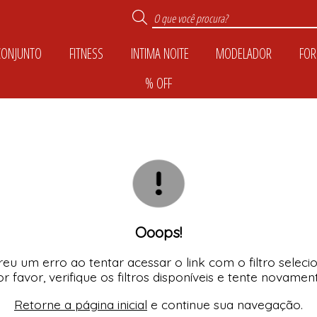
CONJUNTO
FITNESS
INTIMA NOITE
MODELADOR
FOR
% OFF
TODOS DE INTIMA N
TODOS DE MODELA
TODOS DE CONJUN
TODOS DE COLEÇÕ
TODOS DE CALCIN
TODOS DE FOR M
TODOS DE PLUS SI
TODOS DE FITNES
TODOS DE CASUA
TODOS DE SUTIÃ
TODOS DE KIDS
TODOS DE % OFF
Ooops!
eu um erro ao tentar acessar o link com o filtro seleci
r favor, verifique os filtros disponíveis e tente novamen
Retorne a página inicial
e continue sua navegação.