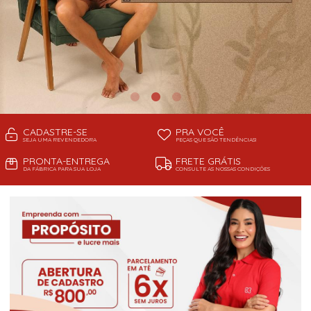
CADASTRE-SE
PRA VOCÊ
SEJA UMA REVENDEDORA
PEÇAS QUE SÃO TENDÊNCIAS!
PRONTA-ENTREGA
FRETE GRÁTIS
DA FÁBRICA PARA SUA LOJA
CONSULTE AS NOSSAS CONDIÇÕES