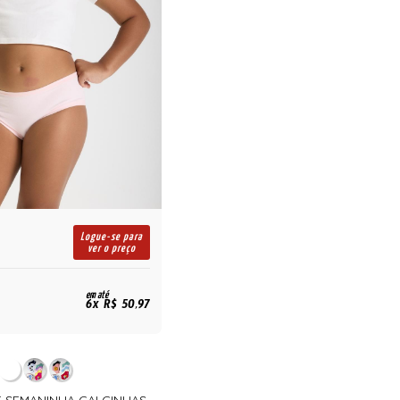
Logue-se para
ver o preço
em até
6x R$ 50,97
IT SEMANINHA CALCINHAS