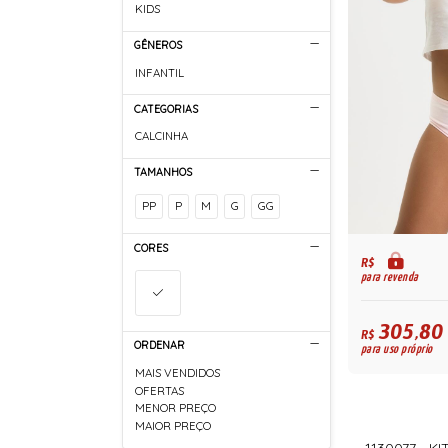
KIDS
GÊNEROS
INFANTIL
CATEGORIAS
CALCINHA
TAMANHOS
PP
P
M
G
GG
CORES
R$
para revenda
305,80
R$
ORDENAR
para uso próprio
MAIS VENDIDOS
OFERTAS
MENOR PREÇO
MAIOR PREÇO
1130077 - K