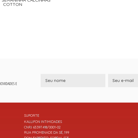
COTTON
 NOVIDADES E
SUPORTE
KALLIFON INTIMIDADES
CNPJ 63.397.418/0001-02
RUA PROMENADE DA SÉ, 199
DOM EXPEDITO, SOBRAL/CE