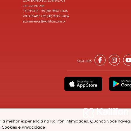
DOM EXPEDITO, SOBRAL/CE
CEP 62050-248
TELEFONE +55 (88) 98107-0406
WHATSAPP +55 (88) 98107-0406
ecommerce@kallifon.com.br
r a melhor experiência na Kallifon Intimidades. Quando você navega
e Cookies e Privacidade
.
® TODOS DIREITOS RESERVADOS