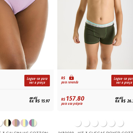
R$
Logue-se para
Logue-se par
para revenda
ver o preço
ver o preço
157,80
em até
em até
R$
6x R$ 15,97
6x R$ 26,
para uso próprio
KIT 3 CALCINHAS COTTON
1630018 - KIT 3 CUECAS BOXER COT