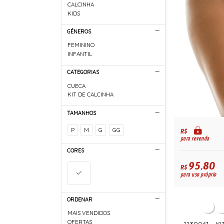
CALCINHA
KIDS
GÊNEROS
FEMININO
INFANTIL
CATEGORIAS
CUECA
KIT DE CALCINHA
TAMANHOS
P
M
G
GG
R$
para revenda
CORES
95,80
R$
para uso próprio
ORDENAR
MAIS VENDIDOS
OFERTAS
1130061 - 