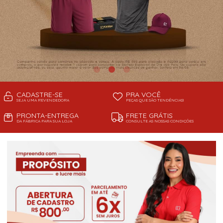
CADASTRE-SE
PRA VOCÊ
SEJA UMA REVENDEDORA
PEÇAS QUE SÃO TENDÊNCIAS!
PRONTA-ENTREGA
FRETE GRÁTIS
DA FÁBRICA PARA SUA LOJA
CONSULTE AS NOSSAS CONDIÇÕES