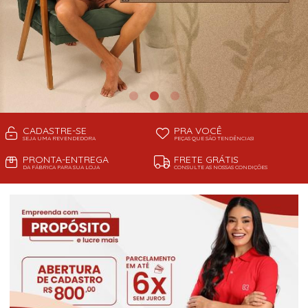
CADASTRE-SE
PRA VOCÊ
SEJA UMA REVENDEDORA
PEÇAS QUE SÃO TENDÊNCIAS!
PRONTA-ENTREGA
FRETE GRÁTIS
DA FÁBRICA PARA SUA LOJA
CONSULTE AS NOSSAS CONDIÇÕES