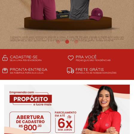
CADASTRE-SE
PRA VOCÊ
SEJA UMA REVENDEDORA
PEÇAS QUE SÃO TENDÊNCIAS!
PRONTA-ENTREGA
FRETE GRÁTIS
DA FÁBRICA PARA SUA LOJA
CONSULTE AS NOSSAS CONDIÇÕES