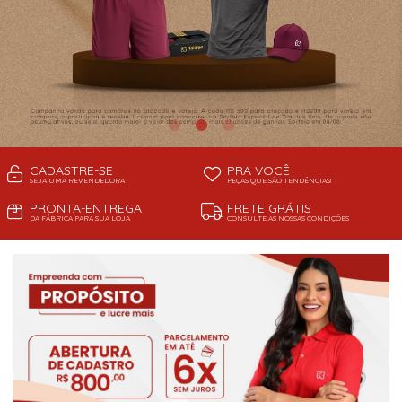
CADASTRE-SE
PRA VOCÊ
SEJA UMA REVENDEDORA
PEÇAS QUE SÃO TENDÊNCIAS!
PRONTA-ENTREGA
FRETE GRÁTIS
DA FÁBRICA PARA SUA LOJA
CONSULTE AS NOSSAS CONDIÇÕES