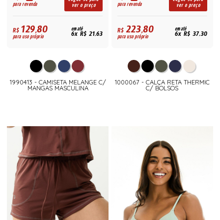
para revenda
para revenda
ver o preço
ver o preço
129,80
223,80
R$
em até
R$
em até
6x R$ 21,63
6x R$ 37,30
para uso próprio
para uso próprio
1990413 - CAMISETA MELANGE C/
1000067 - CALÇA RETA THERMIC
MANGAS MASCULINA
C/ BOLSOS