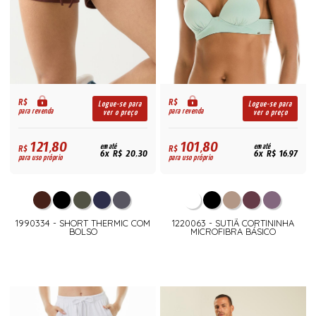
R$
R$
Logue-se para
Logue-se para
para revenda
para revenda
ver o preço
ver o preço
121,80
101,80
R$
em até
R$
em até
6x R$ 20,30
6x R$ 16,97
para uso próprio
para uso próprio
1990334 - SHORT THERMIC COM
1220063 - SUTIÃ CORTININHA
BOLSO
MICROFIBRA BÁSICO