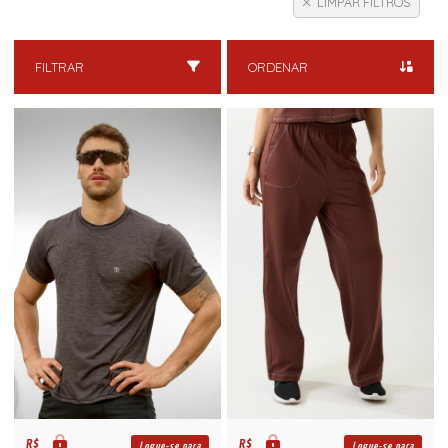
LIMPAR FILTROS
FILTRAR
ORDENAR
R$
R$
Logue-se para
Logue-se para