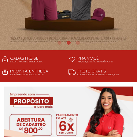
CADASTRE-SE
PRA VOCÊ
SEJA UMA REVENDEDORA
PEÇAS QUE SÃO TENDÊNCIAS!
PRONTA-ENTREGA
FRETE GRÁTIS
DA FÁBRICA PARA SUA LOJA
CONSULTE AS NOSSAS CONDIÇÕES