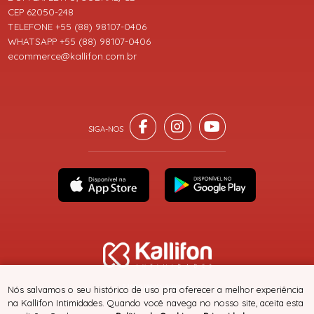
CEP 62050-248
TELEFONE +55 (88) 98107-0406
WHATSAPP +55 (88) 98107-0406
ecommerce@kallifon.com.br
® TODOS DIREITOS RESERVADOS
Nós salvamos o seu histórico de uso pra oferecer a melhor experiência
na Kallifon Intimidades. Quando você navega no nosso site, aceita esta