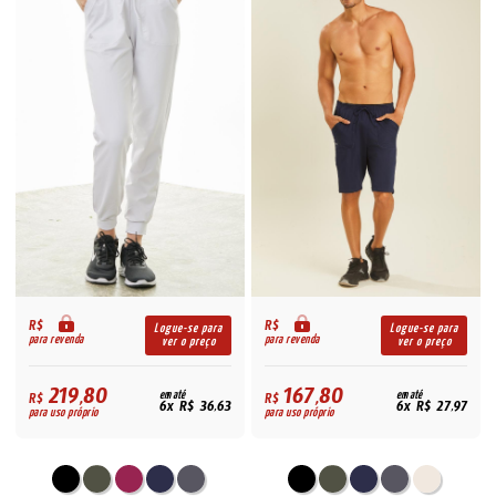
R$
R$
Logue-se para
Logue-se para
para revenda
para revenda
ver o preço
ver o preço
219,80
167,80
R$
em até
R$
em até
6x R$ 36,63
6x R$ 27,97
para uso próprio
para uso próprio