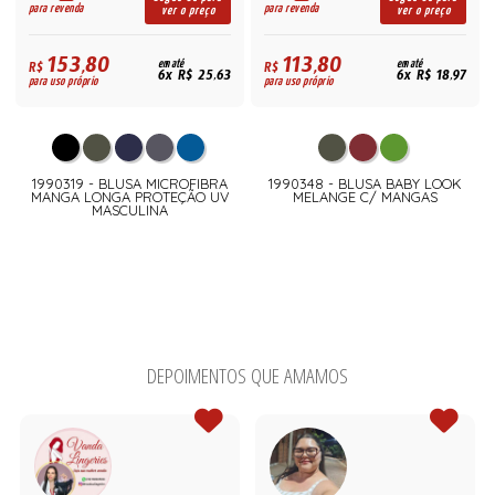
para revenda
para revenda
ver o preço
ver o preço
153,80
113,80
R$
em até
R$
em até
6x R$ 25,63
6x R$ 18,97
para uso próprio
para uso próprio
1990319 - BLUSA MICROFIBRA
1990348 - BLUSA BABY LOOK
MANGA LONGA PROTEÇÃO UV
MELANGE C/ MANGAS
MASCULINA
DEPOIMENTOS QUE AMAMOS