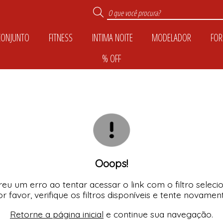
CONJUNTO
FITNESS
INTIMA NOITE
MODELADOR
FOR
% OFF
TODOS DE INTIMA N
TODOS DE MODELA
TODOS DE CONJUN
TODOS DE COLEÇÕ
TODOS DE CALCIN
TODOS DE FOR M
TODOS DE PLUS SI
TODOS DE FITNES
TODOS DE CASUA
TODOS DE SUTIÃ
TODOS DE KIDS
TODOS DE % OFF
Ooops!
eu um erro ao tentar acessar o link com o filtro seleci
r favor, verifique os filtros disponíveis e tente novamen
Retorne a página inicial
e continue sua navegação.