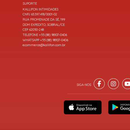
SUPORTE
KALLIFON INTIMIDADES
CNPJ 63.397.418/0001-02
RUA PROMENADE DA SÉ, 199
DOM EXPEDITO, SOBRAL/CE
CEP 62050-248
TELEFONE +55 (88) 98107-0406
WHATSAPP +55 (88) 98107-0406
ecommerce@kallifon.com.br