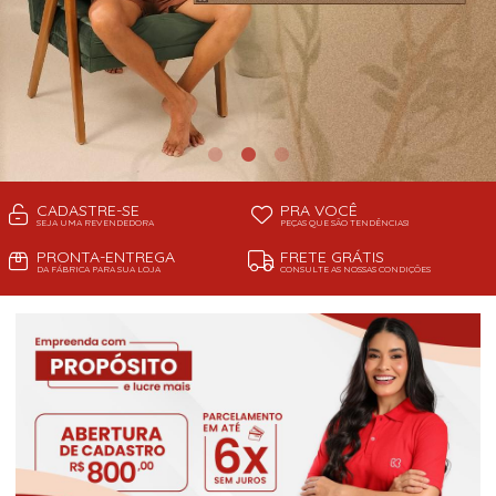
CADASTRE-SE
PRA VOCÊ
SEJA UMA REVENDEDORA
PEÇAS QUE SÃO TENDÊNCIAS!
PRONTA-ENTREGA
FRETE GRÁTIS
DA FÁBRICA PARA SUA LOJA
CONSULTE AS NOSSAS CONDIÇÕES