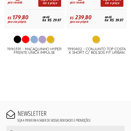
para revenda
para revenda
ver o preço
ver o preço
179,80
239,80
R$
em até
R$
em até
6x R$ 29,97
6x R$ 39,97
para uso próprio
para uso próprio
1990391 - MACAQUINHO HYPER
1990402 - CONJUNTO TOP COSTA
FRENTE ÚNICA IMPULSE
X SHORT C/ BOLSOS FIT URBAN
NEWSLETTER
SEJA A PRIMEIRA A SABER DE NOSSAS NOVIDADES E PROMOÇÕES!