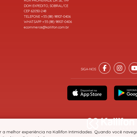
RUA PROMENADE DA SÉ, 199
DOM EXPEDITO, SOBRAL/CE
CEP 62050-248
TELEFONE +55 (88) 98107-0406
WHATSAPP +55 (88) 98107-0406
ecommerce@kallifon.com.br
r a melhor experiência na Kallifon Intimidades. Quando você navega
® TODOS DIREITOS RESERVADOS