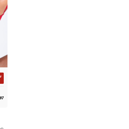
a
,97
OR