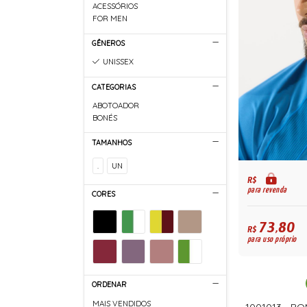
ACESSÓRIOS
FOR MEN
GÊNEROS
UNISSEX
CATEGORIAS
ABOTOADOR
BONÉS
TAMANHOS
.
UN
R$
para revenda
CORES
73,80
R$
para uso próprio
ORDENAR
MAIS VENDIDOS
1001013 - BO