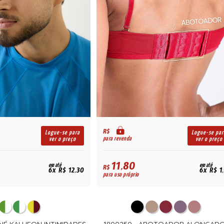
R$
Logue-se para
Logue-se par
para revenda
ver o preço
ver o preço
11,80
em até
em até
R$
6x R$ 12,30
6x R$ 1
para uso próprio
NÉ KALLIFON INTIMIDADES
1800250 - ABOTOADOR ALONGAD