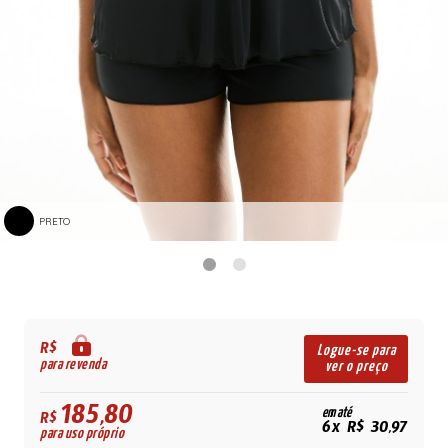
PRETO
R$
Logue-se para
para revenda
ver o preço
185,80
em até
R$
6x R$ 30,97
para uso próprio