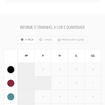
INFORME O TAMANHO, A COR E QUANTIDADE
+1 PEÇA
-1 PEÇA
PREENCHER A QTDE
PP
P
M
G
GG