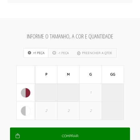
INFORME O TAMANHO, A COR E QUANTIDADE
+1 PEÇA
-1 PEÇA
PREENCHER A QTDE
P
M
G
GG
COMPRAR