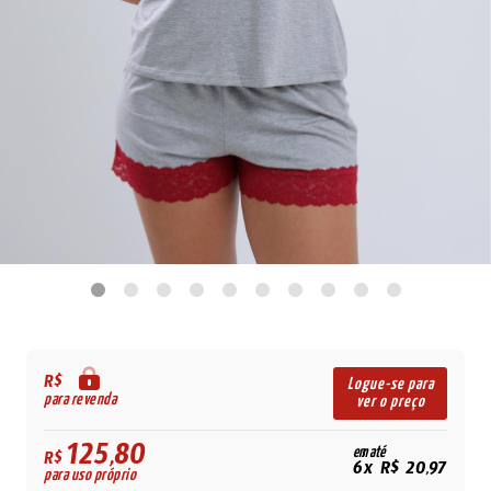
R$
Logue-se para
para revenda
ver o preço
125,80
em até
R$
6x R$ 20,97
para uso próprio