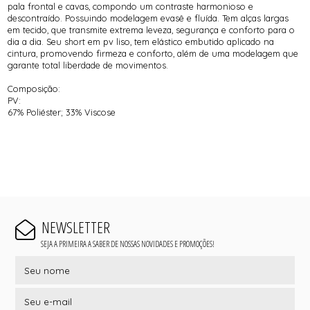
pala frontal e cavas, compondo um contraste harmonioso e
descontraído. Possuindo modelagem evasê e fluída. Tem alças largas
em tecido, que transmite extrema leveza, segurança e conforto para o
dia a dia. Seu short em pv liso, tem elástico embutido aplicado na
cintura, promovendo firmeza e conforto, além de uma modelagem que
garante total liberdade de movimentos.
Composição:
PV:
67% Poliéster; 33% Viscose
NEWSLETTER
SEJA A PRIMEIRA A SABER DE NOSSAS NOVIDADES E PROMOÇÕES!