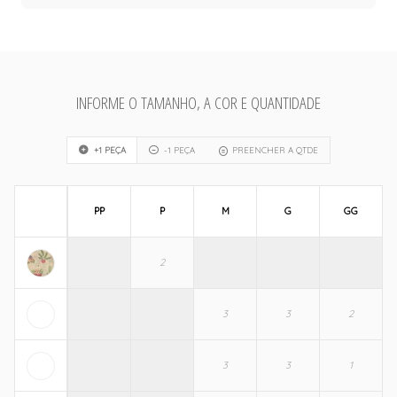
INFORME O TAMANHO, A COR E QUANTIDADE
+1 PEÇA
-1 PEÇA
PREENCHER A QTDE
PP
P
M
G
GG