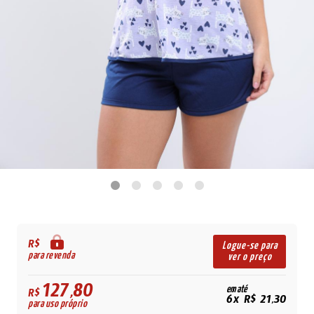
R$
Logue-se para
para revenda
ver o preço
127,80
em até
R$
6x R$ 21,30
para uso próprio