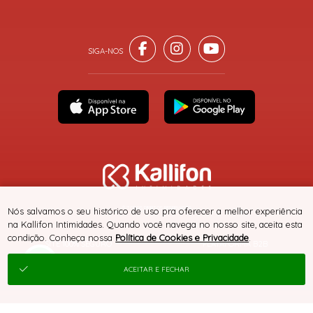
® TODOS DIREITOS RESERVADOS
Nós salvamos o seu histórico de uso pra oferecer a melhor experiência
na Kallifon Intimidades. Quando você navega no nosso site, aceita esta
condição. Conheça nossa
Política de Cookies e Privacidade
.
SITE 100% SEGURO
PLATAFORMA B2B
ACEITAR E FECHAR