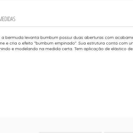
 MEDIDAS
o, a bermuda levanta bumbum possui duas aberturas com acabame
me e cria o efeito "bumbum empinado". Sua estrutura conta com u
mindo e modelando na medida certa. Tem aplicação de elástico de