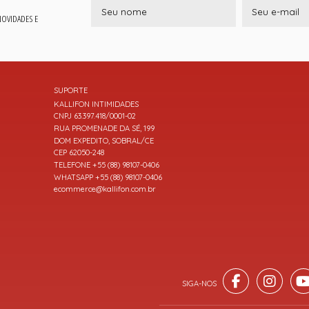
 NOVIDADES E
SUPORTE
KALLIFON INTIMIDADES
CNPJ 63.397.418/0001-02
RUA PROMENADE DA SÉ, 199
DOM EXPEDITO, SOBRAL/CE
CEP 62050-248
TELEFONE +55 (88) 98107-0406
WHATSAPP +55 (88) 98107-0406
ecommerce@kallifon.com.br