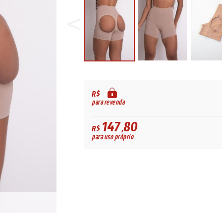
R$
para revenda
147,80
R$
para uso próprio