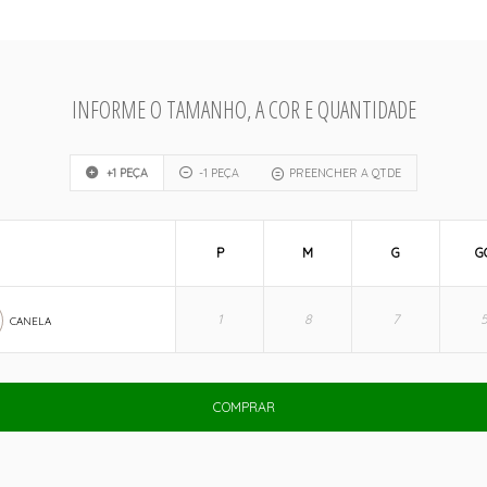
INFORME O TAMANHO, A COR E QUANTIDADE
+1 PEÇA
-1 PEÇA
PREENCHER A QTDE
P
M
G
G
CANELA
COMPRAR