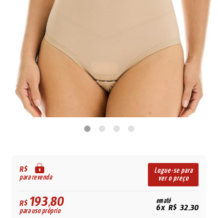
R$
Logue-se para
para revenda
ver o preço
193,80
em até
R$
6x R$ 32,30
para uso próprio