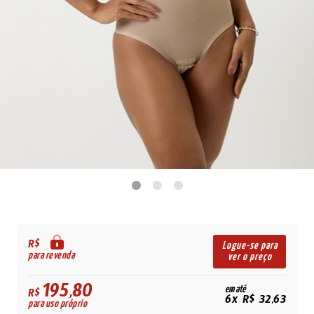
R$
Logue-se para
para revenda
ver o preço
195,80
em até
R$
6x R$ 32,63
para uso próprio