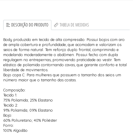
DESCRIÇÃO DO PRODUTO
TABELA DE MEDIDAS
Body produzido em tecido de alta compressão. Possui bojos com aro
de ampla cobertura e profundidade, que acomodam e valorizam os
seios de forma natural. Tem reforço duplo frontal, comprimindo e
modelando moderadamente o abdômen. Possui fecho com dupla
regulagem no entrepernas, promovendo praticidade ao vestir. Tem
elástico de poliamida contornando cavas, que garante conforto e total
liberdade de movimentos.
Bojo copa C: Para mulheres que possuem o tamanho dos seios um
número maior que o tamanho das costas.
Composição:
Tecido 1:
75% Poliamida; 25% Elastano
Tecido 2:
91% Poliamida; 09% Elastano
Bojo:
60% Poliuretano; 40% Poliéster
Forro:
100% Algodão