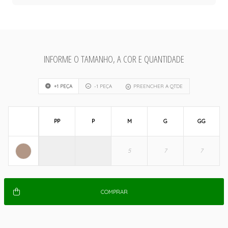
INFORME O TAMANHO, A COR E QUANTIDADE
+1 PEÇA
-1 PEÇA
PREENCHER A QTDE
PP
P
M
G
GG
COMPRAR