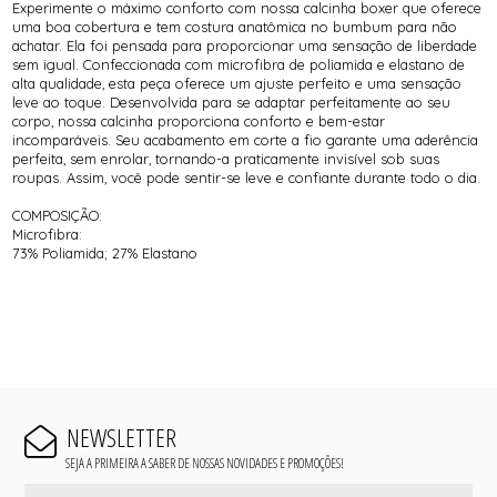
Experimente o máximo conforto com nossa calcinha boxer que oferece
uma boa cobertura e tem costura anatômica no bumbum para não
achatar. Ela foi pensada para proporcionar uma sensação de liberdade
sem igual. Confeccionada com microfibra de poliamida e elastano de
alta qualidade, esta peça oferece um ajuste perfeito e uma sensação
leve ao toque. Desenvolvida para se adaptar perfeitamente ao seu
corpo, nossa calcinha proporciona conforto e bem-estar
incomparáveis. Seu acabamento em corte a fio garante uma aderência
perfeita, sem enrolar, tornando-a praticamente invisível sob suas
roupas. Assim, você pode sentir-se leve e confiante durante todo o dia.
COMPOSIÇÃO:
Microfibra:
73% Poliamida; 27% Elastano
NEWSLETTER
SEJA A PRIMEIRA A SABER DE NOSSAS NOVIDADES E PROMOÇÕES!