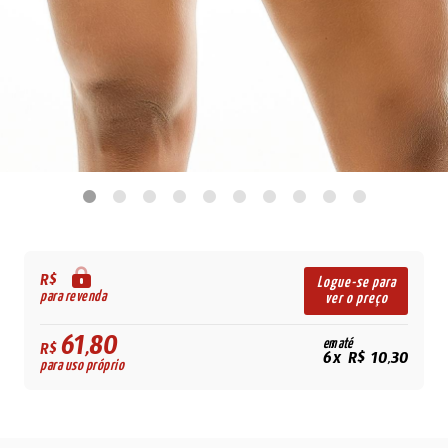
R$
Logue-se para
para revenda
ver o preço
61,80
em até
R$
6x R$ 10,30
para uso próprio