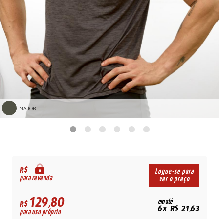
MAJOR
R$
Logue-se para
para revenda
ver o preço
129,80
em até
R$
6x R$ 21,63
para uso próprio