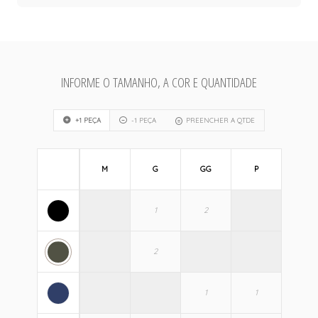
INFORME O TAMANHO, A COR E QUANTIDADE
+1 PEÇA
-1 PEÇA
PREENCHER A QTDE
M
G
GG
P