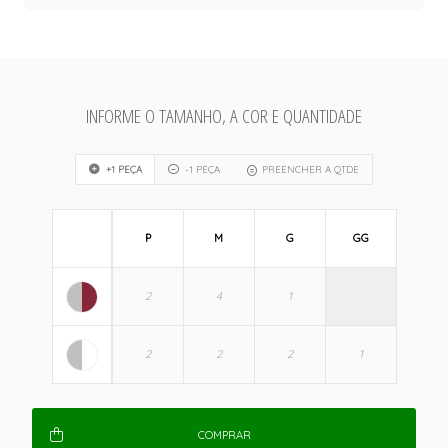
INFORME O TAMANHO, A COR E QUANTIDADE
+1 PEÇA
-1 PEÇA
PREENCHER A QTDE
P
M
G
GG
COMPRAR