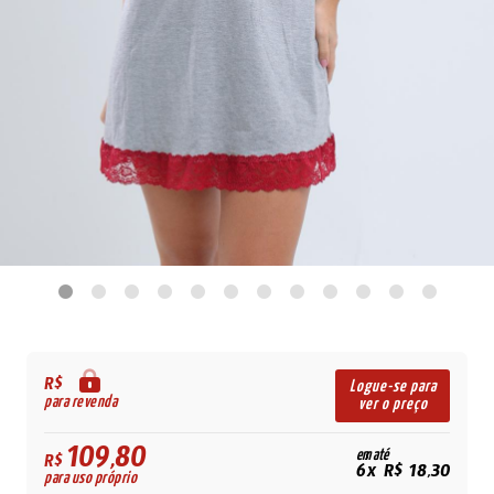
R$
Logue-se para
para revenda
ver o preço
109,80
em até
R$
6x R$ 18,30
para uso próprio