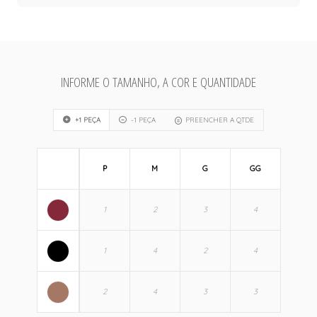
INFORME O TAMANHO, A COR E QUANTIDADE
+1 PEÇA
-1 PEÇA
PREENCHER A QTDE
P
M
G
GG