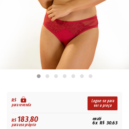
R$
Logue-se para
para revenda
ver o preço
183,80
em até
R$
6x R$ 30,63
para uso próprio