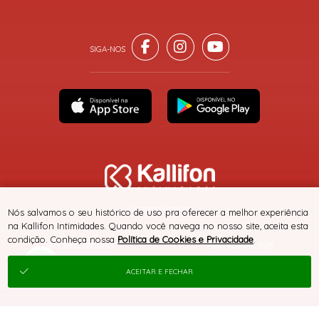
® TODOS DIREITOS RESERVADOS
Nós salvamos o seu histórico de uso pra oferecer a melhor experiência
na Kallifon Intimidades. Quando você navega no nosso site, aceita esta
condição. Conheça nossa
Política de Cookies e Privacidade
.
SITE 100% SEGURO
PLATAFORMA B2B
ACEITAR E FECHAR