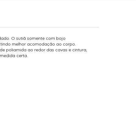
rdado. O sutiã somente com bojo
antindo melhor acomodação ao corpo.
e poliamida ao redor das cavas e cintura,
 medida certa.