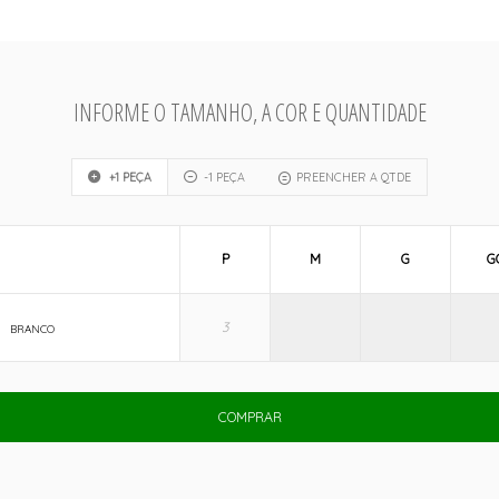
INFORME O TAMANHO, A COR E QUANTIDADE
+1 PEÇA
-1 PEÇA
PREENCHER A QTDE
P
M
G
G
BRANCO
COMPRAR