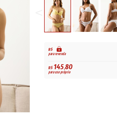
R$
para revenda
145,80
R$
para uso próprio