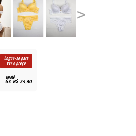
Logue-se para
ver o preço
em até
6x R$ 24,30