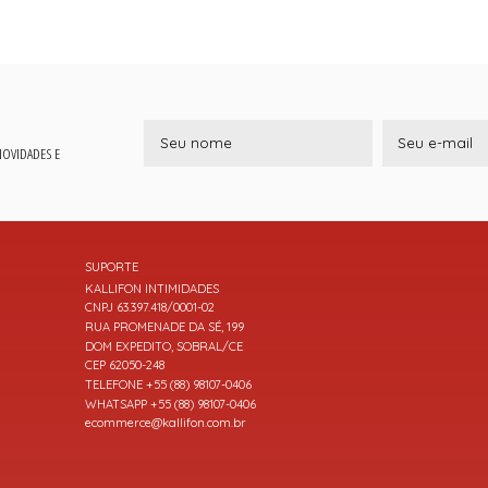
 NOVIDADES E
SUPORTE
KALLIFON INTIMIDADES
CNPJ 63.397.418/0001-02
RUA PROMENADE DA SÉ, 199
DOM EXPEDITO, SOBRAL/CE
CEP 62050-248
TELEFONE +55 (88) 98107-0406
WHATSAPP +55 (88) 98107-0406
ecommerce@kallifon.com.br