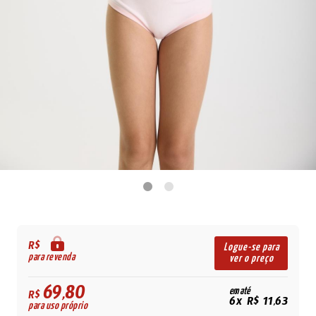
R$
Logue-se para
para revenda
ver o preço
69,80
em até
R$
6x R$ 11,63
para uso próprio