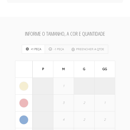
INFORME O TAMANHO, A COR E QUANTIDADE
+1 PEÇA
-1 PEÇA
PREENCHER A QTDE
P
M
G
GG