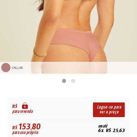
CALLAS
R$
Logue-se para
para revenda
ver o preço
153,80
em até
R$
6x R$ 25,63
para uso próprio