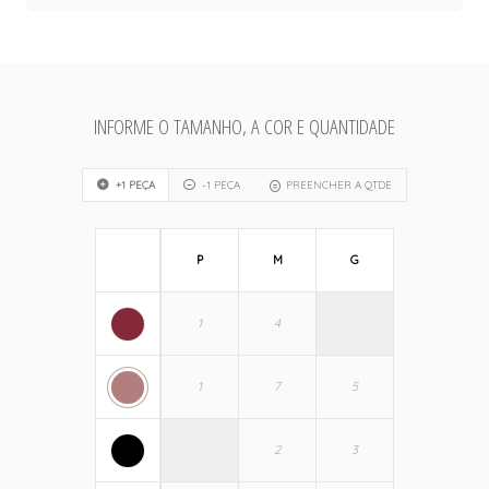
INFORME O TAMANHO, A COR E QUANTIDADE
+1 PEÇA
-1 PEÇA
PREENCHER A QTDE
P
M
G