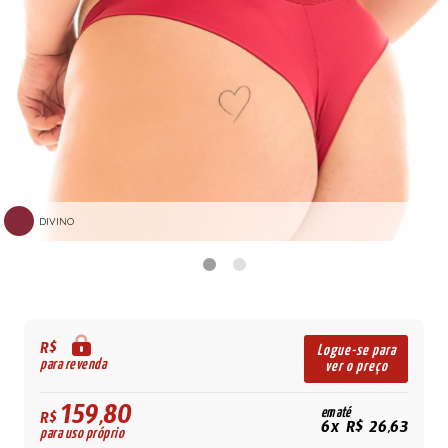
DIVINO
R$
Logue-se para
para revenda
ver o preço
159,80
em até
R$
6x R$ 26,63
para uso próprio