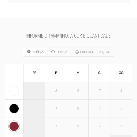
INFORME O TAMANHO, A COR E QUANTIDADE
+1 PEÇA
-1 PEÇA
PREENCHER A QTDE
PP
P
M
G
GG