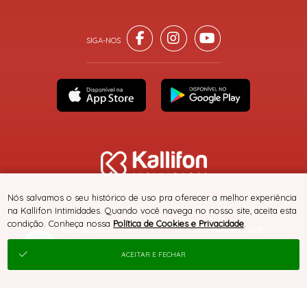
® TODOS DIREITOS RESERVADOS
Nós salvamos o seu histórico de uso pra oferecer a melhor experiência
na Kallifon Intimidades. Quando você navega no nosso site, aceita esta
condição. Conheça nossa
Política de Cookies e Privacidade
.
SITE 100% SEGURO
PLATAFORMA B2B
ACEITAR E FECHAR