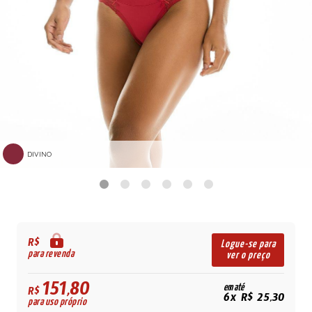
DIVINO
R$
Logue-se para
para revenda
ver o preço
151,80
em até
R$
6x R$ 25,30
para uso próprio