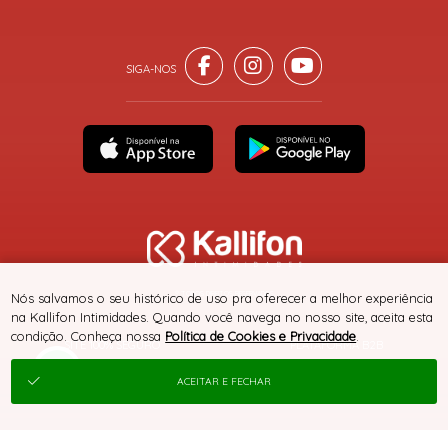
® TODOS DIREITOS RESERVADOS
Nós salvamos o seu histórico de uso pra oferecer a melhor experiência
na Kallifon Intimidades. Quando você navega no nosso site, aceita esta
condição. Conheça nossa
Política de Cookies e Privacidade
.
SITE 100% SEGURO
PLATAFORMA B2B
ACEITAR E FECHAR