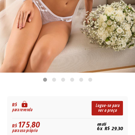
R$
Logue-se para
para revenda
ver o preço
175,80
em até
R$
6x R$ 29,30
para uso próprio