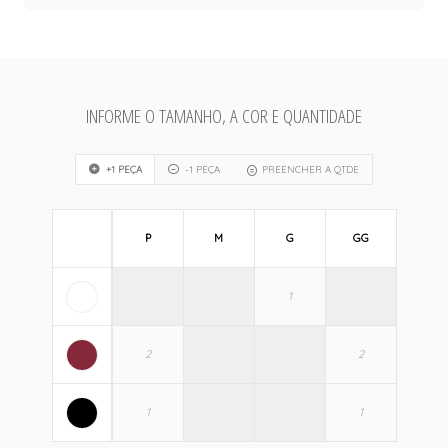
INFORME O TAMANHO, A COR E QUANTIDADE
+1 PEÇA
-1 PEÇA
PREENCHER A QTDE
P
M
G
GG