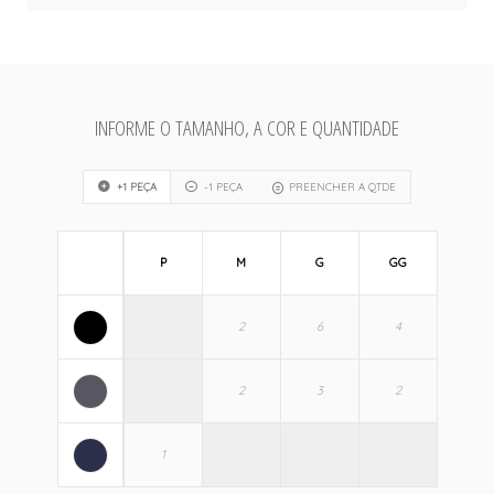
INFORME O TAMANHO, A COR E QUANTIDADE
+1 PEÇA
-1 PEÇA
PREENCHER A QTDE
P
M
G
GG