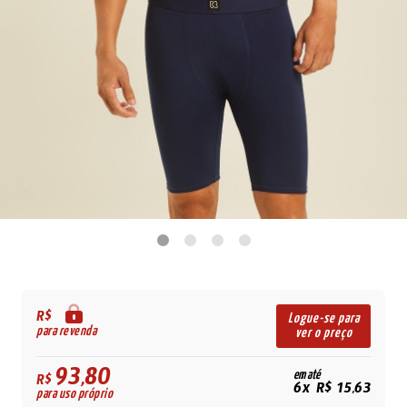
R$
Logue-se para
para revenda
ver o preço
93,80
em até
R$
6x R$ 15,63
para uso próprio