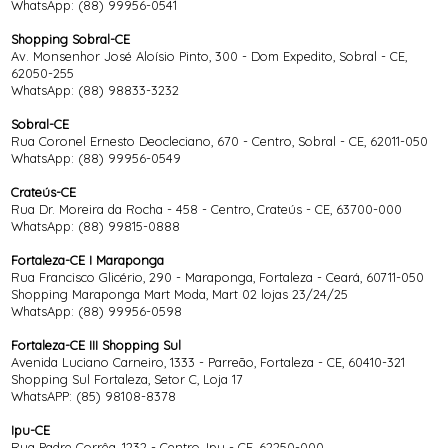
WhatsApp:
(88) 99956-0541
Shopping Sobral-CE
Av. Monsenhor José Aloísio Pinto, 300 - Dom Expedito, Sobral - CE,
62050-255
WhatsApp:
(88) 98833-3232
Sobral-CE
Rua Coronel Ernesto Deocleciano, 670 - Centro, Sobral - CE, 62011-050
WhatsApp:
(88) 99956-0549
Crateús-CE
Rua Dr. Moreira da Rocha - 458 - Centro, Crateús - CE, 63700-000
WhatsApp:
(88) 99815-0888
Fortaleza-CE I Maraponga
Rua Francisco Glicério, 290 - Maraponga, Fortaleza - Ceará, 60711-050
Shopping Maraponga Mart Moda, Mart 02 lojas 23/24/25
WhatsApp:
(88) 99956-0598
Fortaleza-CE III Shopping Sul
Avenida Luciano Carneiro, 1333 - Parreão, Fortaleza - CE, 60410-321
Shopping Sul Fortaleza, Setor C, Loja 17
WhatsAPP:
(85) 98108-8378
Ipu-CE
Rua Padre Corrêa, 1232 - Centro, Ipu - CE, 62250-000