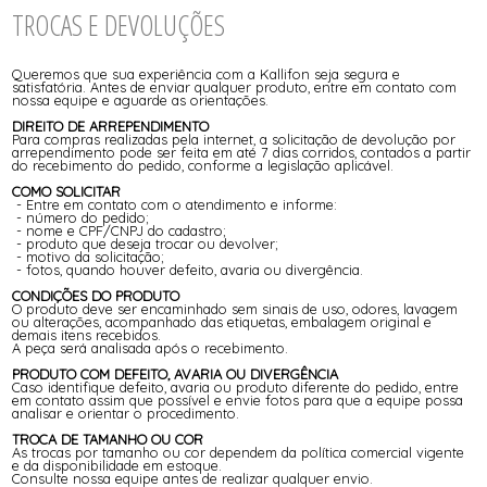
TROCAS E DEVOLUÇÕES
Queremos que sua experiência com a Kallifon seja segura e
satisfatória. Antes de enviar qualquer produto, entre em contato com
nossa equipe e aguarde as orientações.
DIREITO DE ARREPENDIMENTO
Para compras realizadas pela internet, a solicitação de devolução por
arrependimento pode ser feita em até 7 dias corridos, contados a partir
do recebimento do pedido, conforme a legislação aplicável.
COMO SOLICITAR
- Entre em contato com o atendimento e informe:
- número do pedido;
- nome e CPF/CNPJ do cadastro;
- produto que deseja trocar ou devolver;
- motivo da solicitação;
- fotos, quando houver defeito, avaria ou divergência.
CONDIÇÕES DO PRODUTO
O produto deve ser encaminhado sem sinais de uso, odores, lavagem
ou alterações, acompanhado das etiquetas, embalagem original e
demais itens recebidos.
A peça será analisada após o recebimento.
PRODUTO COM DEFEITO, AVARIA OU DIVERGÊNCIA
Caso identifique defeito, avaria ou produto diferente do pedido, entre
em contato assim que possível e envie fotos para que a equipe possa
analisar e orientar o procedimento.
TROCA DE TAMANHO OU COR
As trocas por tamanho ou cor dependem da política comercial vigente
e da disponibilidade em estoque.
Consulte nossa equipe antes de realizar qualquer envio.