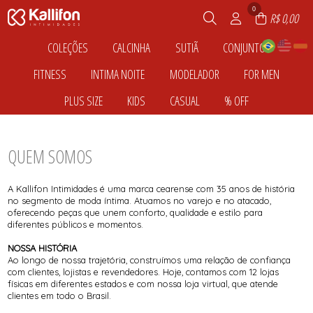
0
R$ 0,00
COLEÇÕES
CALCINHA
SUTIÃ
CONJUNTO
TODOS DE COLEÇÕES
TODOS DE CALCINHA
TODOS DE SUTIÃ
TODOS DE CONJUNTO
FITNESS
INTIMA NOITE
MODELADOR
FOR MEN
ACONCHEGO
BOXER
BRALETTE
ESSENCIAL
AMOR PERFEITO
CALEÇON
COM BOJO
RENDA
TODOS DE FITNESS
TODOS DE INTIMA NOITE
TODOS DE MODELADOR
TODOS DE FOR MEN
PLUS SIZE
KIDS
CASUAL
% OFF
ELEGANCE
FIO DENTAL
RENDA
BLUSAS
BABY DOLL
BERMUDA
BLUSAS E CAMISETAS
ENLACE
INTEGRAÇÃO
SEM BOJO
TODOS DE CONJUNTO
TODOS DE CALCINHA
TODOS DE COLEÇÕES
TODOS DE SUTIÃ
CONJUNTO
BODY
BODY
BONÉS
TODOS DE PLUS SIZE
TODOS DE KIDS
TODOS DE CASUAL
TODOS DE % OFF
LIBERTA
KIT DE CALCINHA
TOP
CROPPED
CAMISOLA
CALCINHA
CUECAS BOXER
BODY
CALCINHA
BLUSAS
CROPPED
PODEROSA
RENDA
LEGGING
ROBE
CINTA
CUECAS SLIP
TODOS DE INTIMA NOITE
TODOS DE MODELADOR
TODOS DE FOR MEN
TODOS DE FITNESS
CALCINHA
CONJUNTO
BODY
QUEM SOMOS
MACAQUINHO
MACAQUINHO
PIJAMA
CAMISOLA
CUECA
CALÇA
REGATA
SHORT
CONJUNTO
PIJAMA
CROPPED
TODOS DE PLUS SIZE
TODOS DE CASUAL
TODOS DE % OFF
TODOS DE KIDS
SHORT
SUTIÃ
SUTIÃ
TOP
A Kallifon Intimidades é uma marca cearense com 35 anos de história
VISEIRA
no segmento de moda íntima. Atuamos no varejo e no atacado,
oferecendo peças que unem conforto, qualidade e estilo para
diferentes públicos e momentos.
NOSSA HISTÓRIA
Ao longo de nossa trajetória, construímos uma relação de confiança
com clientes, lojistas e revendedores. Hoje, contamos com 12 lojas
físicas em diferentes estados e com nossa loja virtual, que atende
clientes em todo o Brasil.