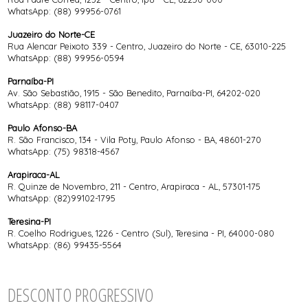
WhatsApp:
(88) 99956-0761
Juazeiro do Norte-CE
Rua Alencar Peixoto 339 - Centro, Juazeiro do Norte - CE, 63010-225
WhatsApp:
(88) 99956-0594
Parnaíba-PI
Av. São Sebastião, 1915 - São Benedito, Parnaíba-PI, 64202-020
WhatsApp:
(88) 98117-0407
Paulo Afonso-BA
R. São Francisco, 134 - Vila Poty, Paulo Afonso - BA, 48601-270
WhatsApp:
(75) 98318-4567
Arapiraca-AL
R. Quinze de Novembro, 211 - Centro, Arapiraca - AL, 57301-175
WhatsApp:
(82)99102-1795
Teresina-PI
R. Coelho Rodrigues, 1226 - Centro (Sul), Teresina - PI, 64000-080
WhatsApp:
(86) 99435-5564
DESCONTO PROGRESSIVO