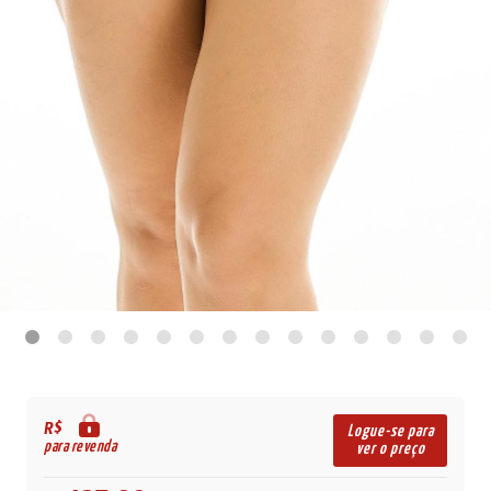
R$
Logue-se para
para revenda
ver o preço