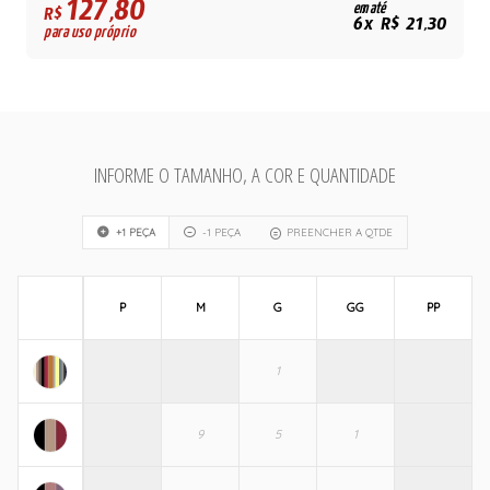
127,80
em até
R$
6x R$ 21,30
para uso próprio
INFORME O TAMANHO, A COR E QUANTIDADE
+1 PEÇA
-1 PEÇA
PREENCHER A QTDE
P
M
G
GG
PP