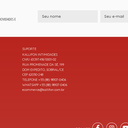
 NOVIDADES E
SUPORTE
KALLIFON INTIMIDADES
CNPJ 63.397.418/0001-02
RUA PROMENADE DA SÉ, 199
DOM EXPEDITO, SOBRAL/CE
CEP 62050-248
TELEFONE +55 (88) 98107-0406
WHATSAPP +55 (88) 98107-0406
ecommerce@kallifon.com.br