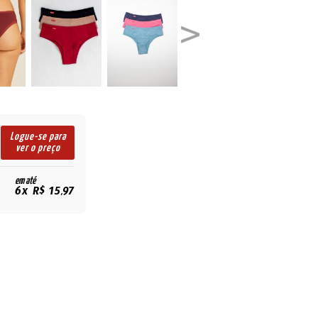
Logue-se para
ver o preço
em até
6x R$ 15,97