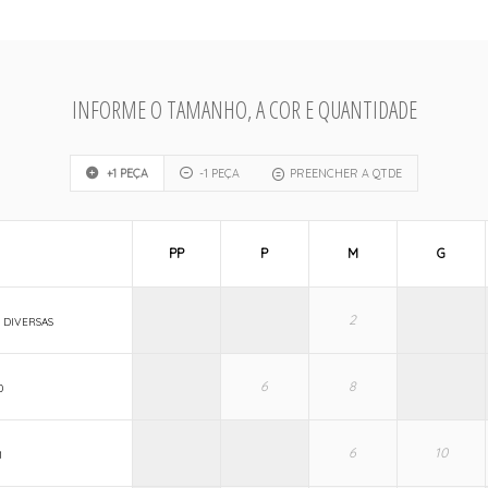
INFORME O TAMANHO, A COR E QUANTIDADE
+1 PEÇA
-1 PEÇA
PREENCHER A QTDE
PP
P
M
G
 DIVERSAS
0
1