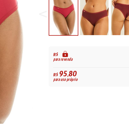
R$
para revenda
95,80
R$
para uso próprio