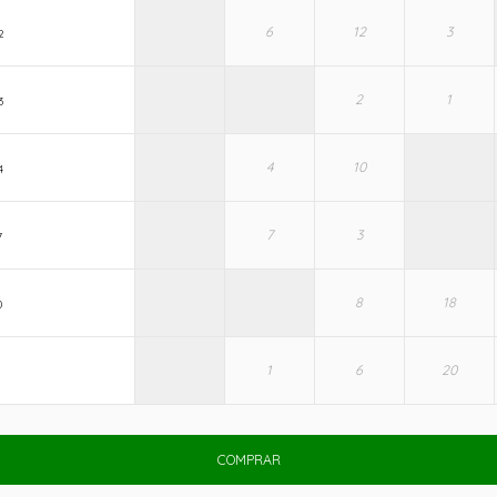
2
3
4
7
0
1
COMPRAR