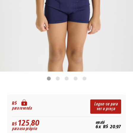
R$
Logue-se para
para revenda
ver o preço
125,80
em até
R$
6x R$ 20,97
para uso próprio