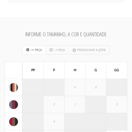
INFORME O TAMANHO, A COR E QUANTIDADE
+1 PEÇA
-1 PEÇA
PREENCHER A QTDE
PP
P
M
G
GG