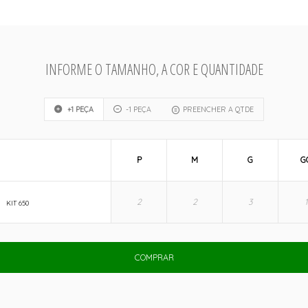
INFORME O TAMANHO, A COR E QUANTIDADE
+1 PEÇA
-1 PEÇA
PREENCHER A QTDE
P
M
G
G
KIT 650
COMPRAR