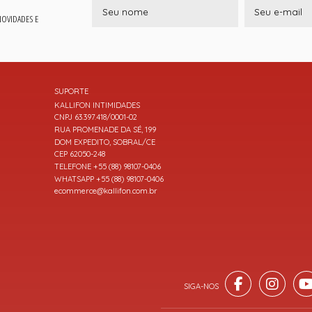
 NOVIDADES E
SUPORTE
KALLIFON INTIMIDADES
CNPJ 63.397.418/0001-02
RUA PROMENADE DA SÉ, 199
DOM EXPEDITO, SOBRAL/CE
CEP 62050-248
TELEFONE +55 (88) 98107-0406
WHATSAPP +55 (88) 98107-0406
ecommerce@kallifon.com.br