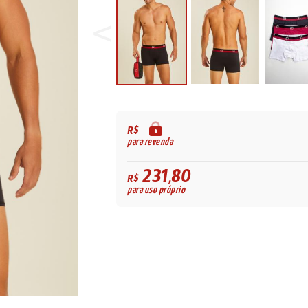
R$
para revenda
231,80
R$
para uso próprio