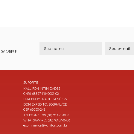
 NOVIDADES E
SUPORTE
KALLIFON INTIMIDADES
CNPJ 63.397.418/0001-02
RUA PROMENADE DA SÉ, 199
DOM EXPEDITO, SOBRAL/CE
CEP 62050-248
TELEFONE +55 (88) 98107-0406
WHATSAPP +55 (88) 98107-0406
ecommerce@kallifon.com.br