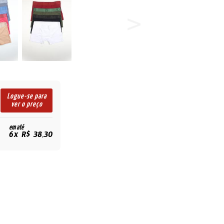
Logue-se para
ver o preço
em até
6x R$ 38,30