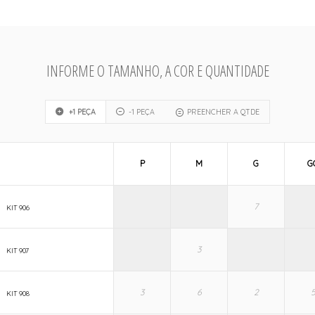
INFORME O TAMANHO, A COR E QUANTIDADE
+1 PEÇA
-1 PEÇA
PREENCHER A QTDE
P
M
G
G
KIT 906
KIT 907
KIT 908