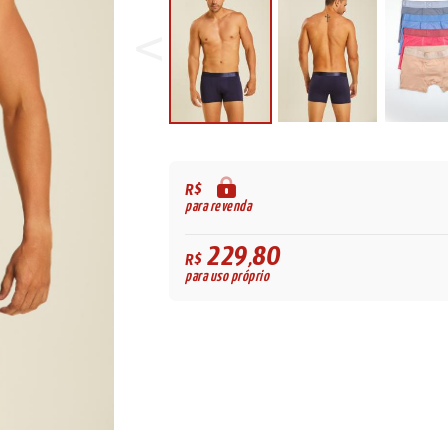
R$
para revenda
229,80
R$
para uso próprio