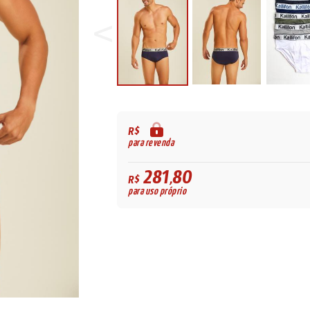
R$
para revenda
281,80
R$
para uso próprio