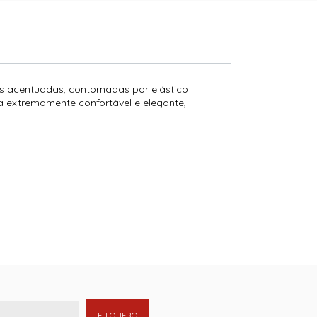
s acentuadas, contornadas por elástico
a extremamente confortável e elegante,
EU QUERO