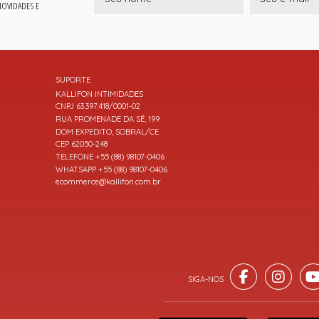
 NOVIDADES E
SUPORTE
KALLIFON INTIMIDADES
CNPJ 63.397.418/0001-02
RUA PROMENADE DA SÉ, 199
DOM EXPEDITO, SOBRAL/CE
CEP 62050-248
TELEFONE +55 (88) 98107-0406
WHATSAPP +55 (88) 98107-0406
ecommerce@kallifon.com.br