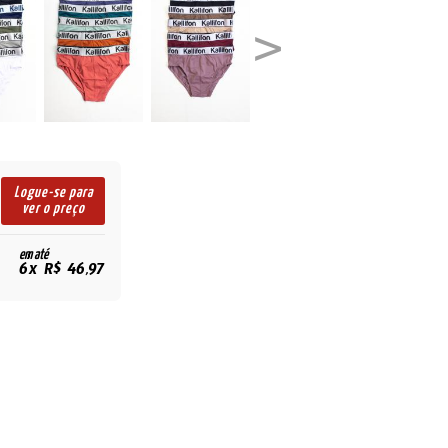
Logue-se para
ver o preço
em até
6x R$ 46,97