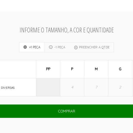
INFORME O TAMANHO, A COR E QUANTIDADE
+1 PEÇA
-1 PEÇA
PREENCHER A QTDE
PP
P
M
G
 DIVERSAS
COMPRAR