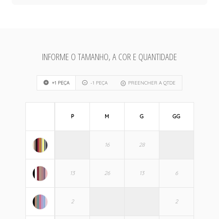
INFORME O TAMANHO, A COR E QUANTIDADE
+1 PEÇA
-1 PEÇA
PREENCHER A QTDE
P
M
G
GG