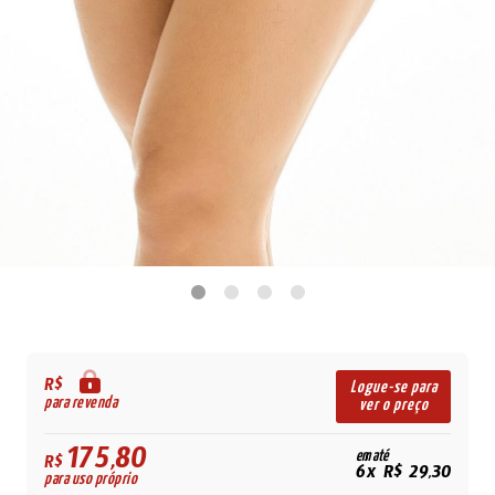
R$
Logue-se para
para revenda
ver o preço
175,80
em até
R$
6x R$ 29,30
para uso próprio