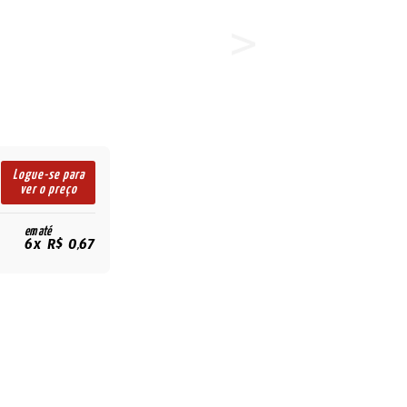
Logue-se para
ver o preço
em até
6x R$ 0,67