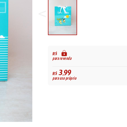
R$
para revenda
3,99
R$
para uso próprio