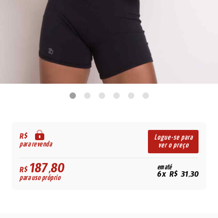
R$
Logue-se para
para revenda
ver o preço
187,80
em até
R$
6x R$ 31,30
para uso próprio