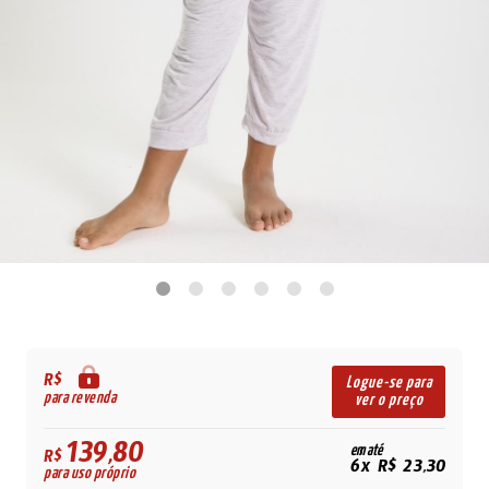
R$
Logue-se para
para revenda
ver o preço
139,80
em até
R$
6x R$ 23,30
para uso próprio